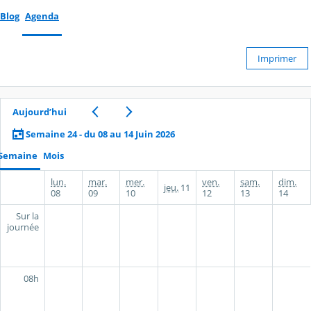
Blog
Agenda
Imprimer
Aujourd’hui
Semaine 24 - du 08 au 14 Juin 2026
Semaine
Mois
lun.
mar.
mer.
ven.
sam.
dim.
jeu.
11
08
09
10
12
13
14
Sur la
journée
08h