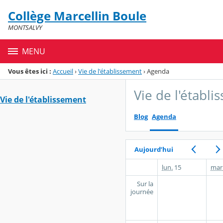
Panneau de gestion des cookies
Collège Marcellin Boule
Menu de la rubrique
Contenu
MONTSALVY
MENU
Vous êtes ici :
Accueil
›
Vie de l'établissement
›
Agenda
Vie de l'établ
Vie de l'établissement
Blog
Agenda
Aujourd’hui
lun.
15
mar
Sur la
journée