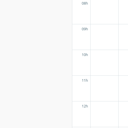
08h
09h
10h
11h
12h