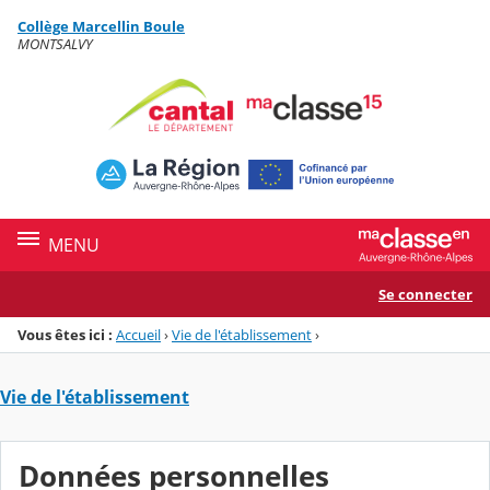
Panneau de gestion des cookies
Collège Marcellin Boule
Menu de la rubrique
Contenu
MONTSALVY
MENU
Se connecter
Vous êtes ici :
Accueil
›
Vie de l'établissement
›
Vie de l'établissement
Données personnelles