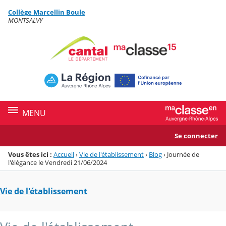
Panneau de gestion des cookies
Collège Marcellin Boule
Menu de la rubrique
Contenu
MONTSALVY
MENU
Se connecter
Vous êtes ici :
Accueil
›
Vie de l'établissement
›
Blog
›
Journée de
l'élégance le Vendredi 21/06/2024
Vie de l'établissement