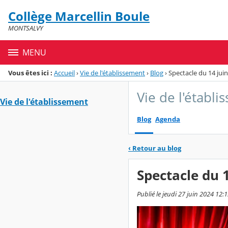
Panneau de gestion des cookies
Collège Marcellin Boule
Menu de la rubrique
Contenu
MONTSALVY
MENU
Vous êtes ici :
Accueil
›
Vie de l'établissement
›
Blog
›
Spectacle du 14 jui
Vie de l'établ
Vie de l'établissement
Blog
Agenda
‹
Retour au blog
Spectacle du 
Publié le jeudi 27 juin 2024 12:1