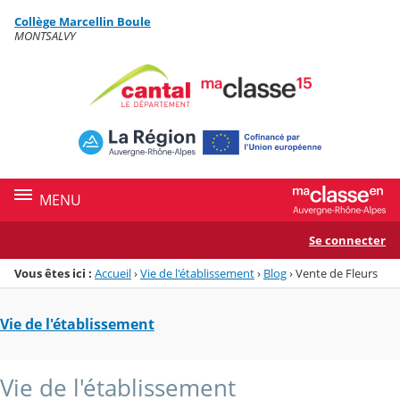
Panneau de gestion des cookies
Collège Marcellin Boule
Menu de la rubrique
Contenu
MONTSALVY
MENU
Se connecter
Vous êtes ici :
Accueil
›
Vie de l'établissement
›
Blog
›
Vente de Fleurs
Vie de l'établissement
Vie de l'établissement